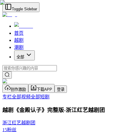
Toggle Sidebar
首页
越剧
潮剧
全部
创作激励
下载APP
登录
专栏
全部视频
全部短剧
越剧《金殿认子》完整版-浙江红艺越剧团
浙江红艺越剧团
15
粉丝