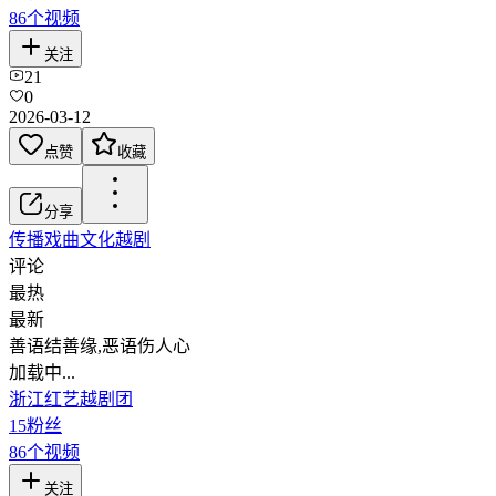
86
个视频
关注
21
0
2026-03-12
点赞
收藏
分享
传播戏曲文化
越剧
评论
最热
最新
善语结善缘,恶语伤人心
加载中...
浙江红艺越剧团
15
粉丝
86
个视频
关注