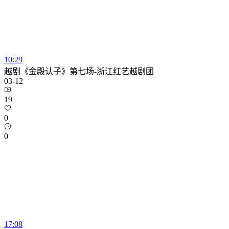
10:29
越剧《金殿认子》第七场-浙江红艺越剧团
03-12
19
0
0
17:08