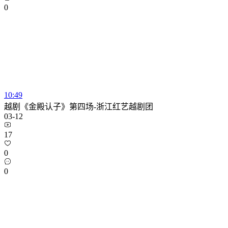
0
10:49
越剧《金殿认子》第四场-浙江红艺越剧团
03-12
17
0
0