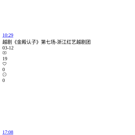
10:29
越剧《金殿认子》第七场-浙江红艺越剧团
03-12
19
0
0
17:08