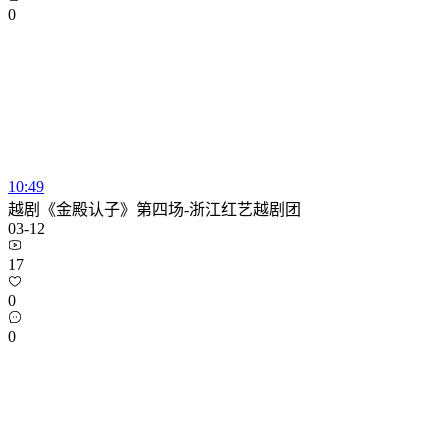
0
10:49
越剧《金殿认子》第四场-浙江红艺越剧团
03-12
17
0
0