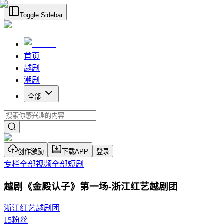
Toggle Sidebar
首页
越剧
潮剧
全部
创作激励
下载APP
登录
专栏
全部视频
全部短剧
越剧《金殿认子》第一场-浙江红艺越剧团
浙江红艺越剧团
15
粉丝