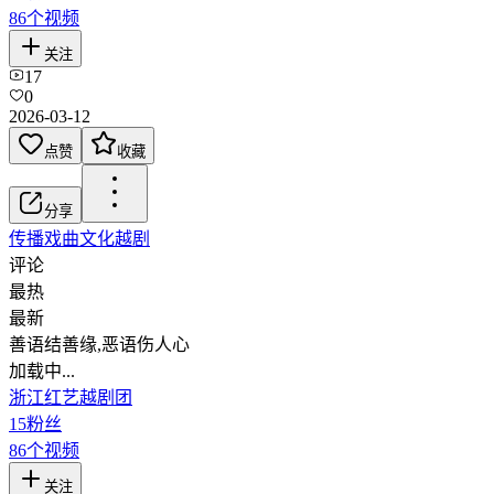
86
个视频
关注
17
0
2026-03-12
点赞
收藏
分享
传播戏曲文化
越剧
评论
最热
最新
善语结善缘,恶语伤人心
加载中...
浙江红艺越剧团
15
粉丝
86
个视频
关注