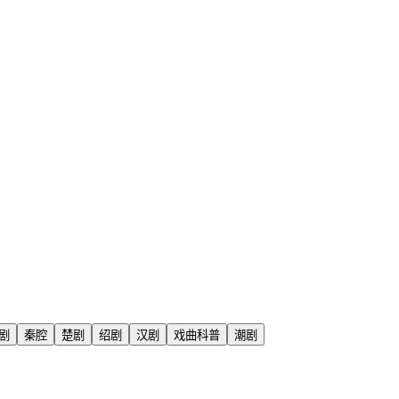
剧
秦腔
楚剧
绍剧
汉剧
戏曲科普
潮剧