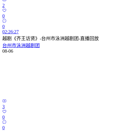
2
0
0
02:26:27
越剧《齐王访贤》-台州市泳洲越剧团-直播回放
台州市泳洲越剧团
08-06
3
0
0