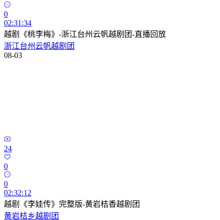
0
02:31:34
越剧《桃李梅》-浙江台州云帆越剧团-直播回放
浙江台州云帆越剧团
08-03
24
0
0
02:32:12
越剧《李娃传》完整版-黄岩桔香越剧团
黄岩桔乡越剧团