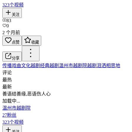
323
个视频
关注
83
0
2 个月前
点赞
收藏
分享
传播戏曲文化
越剧
经典越剧
温州市越剧院
越剧泪洒相思地
评论
最热
最新
善语结善缘,恶语伤人心
加载中...
温州市越剧院
27
粉丝
323
个视频
关注