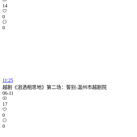
14
0
0
11:25
越剧《泪洒相思地》第二场：誓别-温州市越剧院
06-11
17
0
0