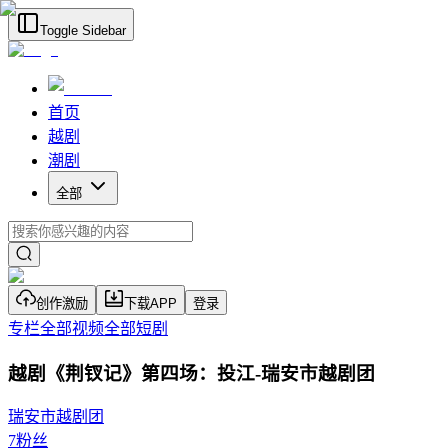
Toggle Sidebar
首页
越剧
潮剧
全部
创作激励
下载APP
登录
专栏
全部视频
全部短剧
越剧《荆钗记》第四场：投江-瑞安市越剧团
瑞安市越剧团
7
粉丝