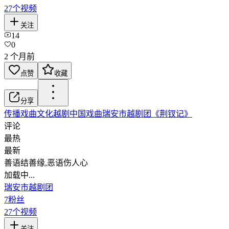
27
个视频
关注
14
0
2 个月前
点赞
收藏
分享
传播戏曲文化
越剧
中国戏曲
瑞安市越剧团
《荆钗记》
评论
最热
最新
善语结善缘,恶语伤人心
加载中...
瑞安市越剧团
7
粉丝
27
个视频
关注