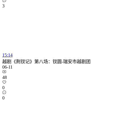
3
15:14
越剧《荆钗记》第八场：钗圆-瑞安市越剧团
06-11
48
0
0