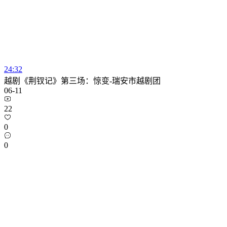
24:32
越剧《荆钗记》第三场：惊变-瑞安市越剧团
06-11
22
0
0