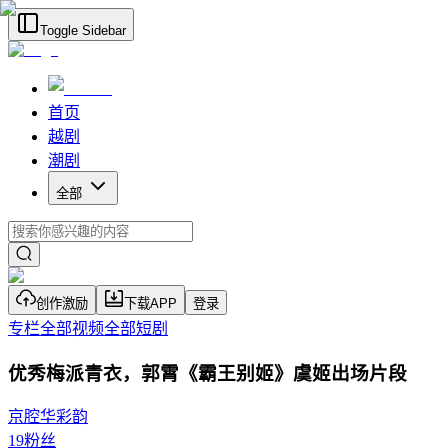
Toggle Sidebar
首页
越剧
潮剧
全部
创作激励
下载APP
登录
专栏
全部视频
全部短剧
优秀梅派青衣，郭霄《霸王别姬》虞姬出场片段
京腔华彩韵
19
粉丝