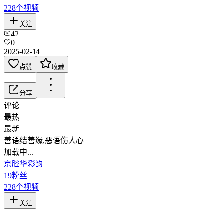
228
个视频
关注
42
0
2025-02-14
点赞
收藏
分享
评论
最热
最新
善语结善缘,恶语伤人心
加载中...
京腔华彩韵
19
粉丝
228
个视频
关注