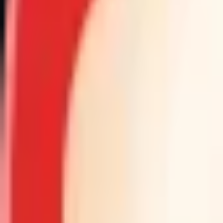
05-20
16
0
0
33:17
越剧《双拜寿》第五场-台州市中樾越剧团
05-20
14
0
0