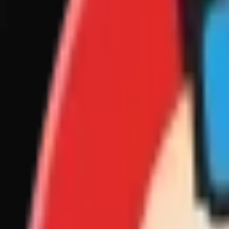
周边视频
03:21
越剧《双拜寿》第八场-台州市中樾越剧团
05-20
68
0
0