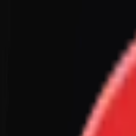
Toggle Sidebar
首页
越剧
潮剧
全部
创作激励
下载APP
登录
专栏
全部视频
全部短剧
越剧《狸猫换太子》第八场：昭雪-台州中樾越剧团
台州市中樾越剧团
35
粉丝