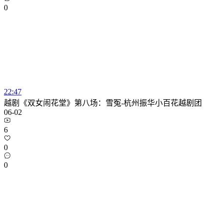
0
22:47
越剧《双女闹花堂》第八场：雪冤-杭州振华小百花越剧团
06-02
6
0
0