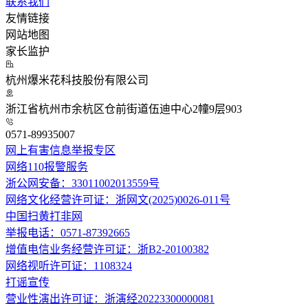
联系我们
友情链接
网站地图
家长监护
杭州爆米花科技股份有限公司
浙江省杭州市余杭区仓前街道伍迪中心2幢9层903
0571-89935007
网上有害信息举报专区
网络110报警服务
浙公网安备：33011002013559号
网络文化经营许可证：浙网文(2025)0026-011号
中国扫黄打非网
举报电话：0571-87392665
增值电信业务经营许可证：浙B2-20100382
网络视听许可证：1108324
打谣宣传
营业性演出许可证：浙演经20223300000081