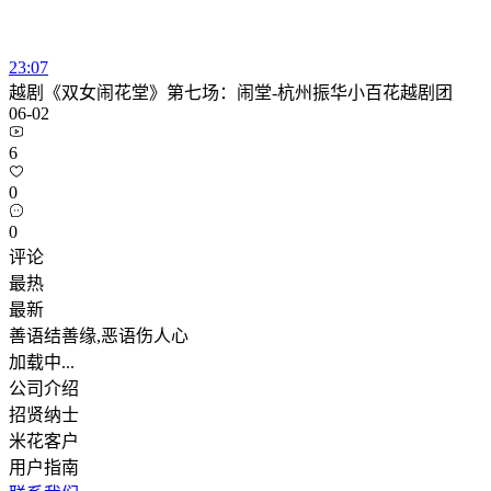
23:07
越剧《双女闹花堂》第七场：闹堂-杭州振华小百花越剧团
06-02
6
0
0
评论
最热
最新
善语结善缘,恶语伤人心
加载中...
公司介绍
招贤纳士
米花客户
用户指南