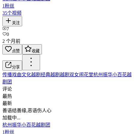
1
粉丝
35
个视频
关注
7
0
2 个月前
点赞
收藏
分享
传播戏曲文化
越剧
经典越剧
越剧双女闹花堂
杭州振华小百花越
剧团
评论
最热
最新
善语结善缘,恶语伤人心
加载中...
杭州振华小百花越剧团
1
粉丝