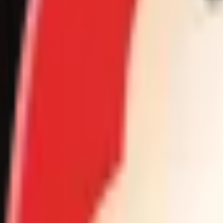
09:57
越剧《五女拜寿》第七场-浙江琼芳越剧团
06-02
32
0
0