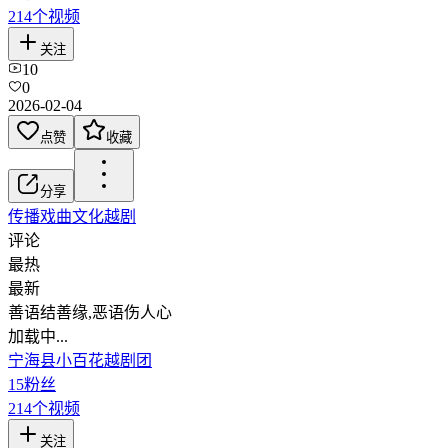
214
个视频
关注
10
0
2026-02-04
点赞
收藏
分享
传播戏曲文化
越剧
评论
最热
最新
善语结善缘,恶语伤人心
加载中...
宁海县小百花越剧团
15
粉丝
214
个视频
关注