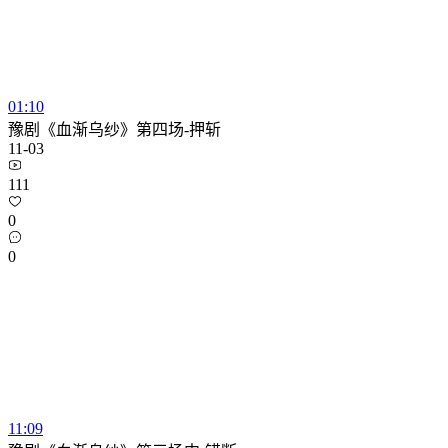
01:10
豫剧《血渐乌纱》第四场-押斩
11-03
111
0
0
11:09