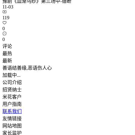
豫剧《血渐乌纱》第三场中-错断
11-03
119
0
0
评论
最热
最新
善语结善缘,恶语伤人心
加载中...
公司介绍
招贤纳士
米花客户
用户指南
联系我们
友情链接
网站地图
家长监护