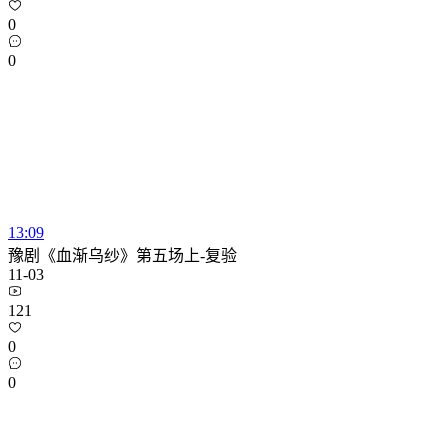
0
0
13:09
豫剧《血渐乌纱》第五场上-复验
11-03
121
0
0