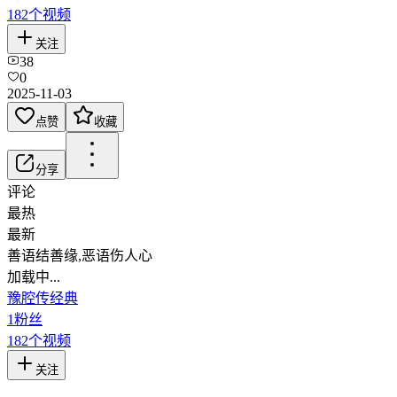
182
个视频
关注
38
0
2025-11-03
点赞
收藏
分享
评论
最热
最新
善语结善缘,恶语伤人心
加载中...
豫腔传经典
1
粉丝
182
个视频
关注