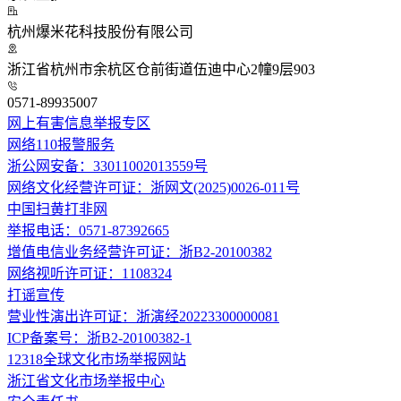
杭州爆米花科技股份有限公司
浙江省杭州市余杭区仓前街道伍迪中心2幢9层903
0571-89935007
网上有害信息举报专区
网络110报警服务
浙公网安备：33011002013559号
网络文化经营许可证：浙网文(2025)0026-011号
中国扫黄打非网
举报电话：0571-87392665
增值电信业务经营许可证：浙B2-20100382
网络视听许可证：1108324
打谣宣传
营业性演出许可证：浙演经20223300000081
ICP备案号：浙B2-20100382-1
12318全球文化市场举报网站
浙江省文化市场举报中心