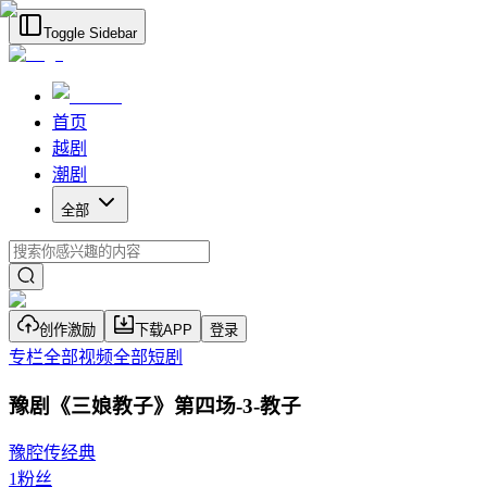
Toggle Sidebar
首页
越剧
潮剧
全部
创作激励
下载APP
登录
专栏
全部视频
全部短剧
豫剧《三娘教子》第四场-3-教子
豫腔传经典
1
粉丝