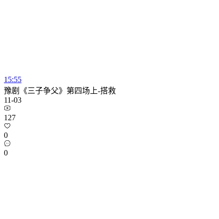
15:55
豫剧《三子争父》第四场上-搭救
11-03
127
0
0