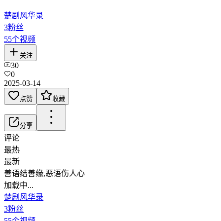
楚剧风华录
3
粉丝
55
个视频
关注
30
0
2025-03-14
点赞
收藏
分享
评论
最热
最新
善语结善缘,恶语伤人心
加载中...
楚剧风华录
3
粉丝
55
个视频