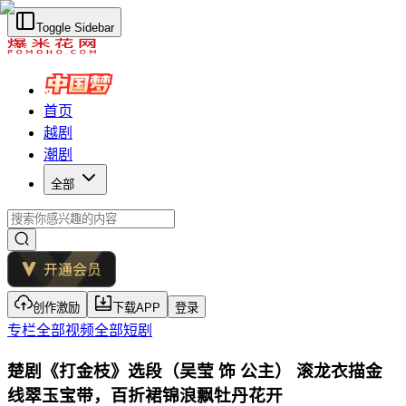
Toggle Sidebar
首页
越剧
潮剧
全部
创作激励
下载APP
登录
专栏
全部视频
全部短剧
楚剧《打金枝》选段（吴莹 饰 公主） 滚龙衣描金
线翠玉宝带，百折裙锦浪飘牡丹花开