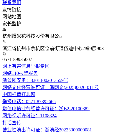
联系我们
友情链接
网站地图
家长监护
杭州爆米花科技股份有限公司
浙江省杭州市余杭区仓前街道伍迪中心2幢9层903
0571-89935007
网上有害信息举报专区
网络110报警服务
浙公网安备：33011002013559号
网络文化经营许可证：浙网文(2025)0026-011号
中国扫黄打非网
举报电话：0571-87392665
增值电信业务经营许可证：浙B2-20100382
网络视听许可证：1108324
打谣宣传
营业性演出许可证：浙演经20223300000081