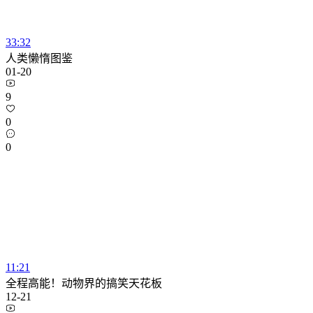
33:32
人类懒惰图鉴
01-20
9
0
0
11:21
全程高能！动物界的搞笑天花板
12-21