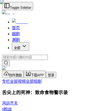
Toggle Sidebar
首页
越剧
潮剧
全部
创作激励
下载APP
登录
专栏
全部视频
全部短剧
舌尖上的死神：致命食物警示录
鸿运齐天
0
粉丝