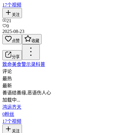
17
个视频
关注
21
0
2025-08-23
点赞
收藏
分享
致命美食
警示录
科普
评论
最热
最新
善语结善缘,恶语伤人心
加载中...
鸿运齐天
0
粉丝
17
个视频
关注