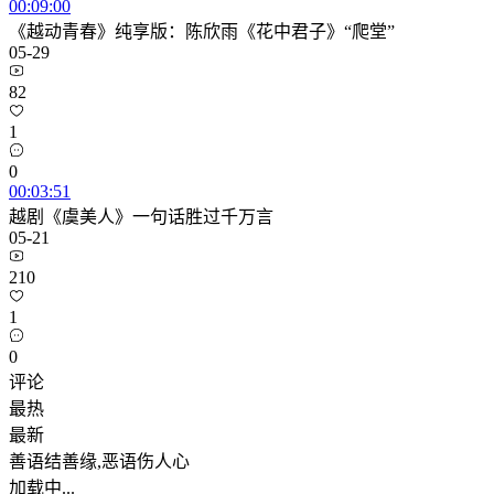
00:09:00
《越动青春》纯享版：陈欣雨《花中君子》“爬堂”
05-29
82
1
0
00:03:51
越剧《虞美人》一句话胜过千万言
05-21
210
1
0
评论
最热
最新
善语结善缘,恶语伤人心
加载中...