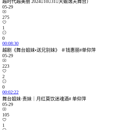
越时代越美丽 20241031（天蟾逸夫舞台）
05-29
275
1
0
00:08:30
越剧《舞台姐妹•送兄别妹》 ＃钱惠丽#单仰萍
05-29
223
2
0
00:02:22
舞台姐妹·责妹｜月红莫饮迷魂酒# 单仰萍
05-29
105
1