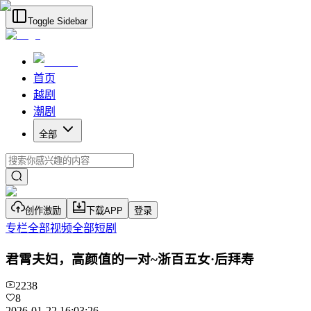
Toggle Sidebar
首页
越剧
潮剧
全部
创作激励
下载APP
登录
专栏
全部视频
全部短剧
君霄夫妇，高颜值的一对~浙百五女·后拜寿
2238
8
2026-01-22 16:03:26