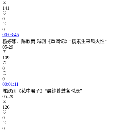
141
0
0
00:03:45
杨婷娜、陈欣雨 越剧《重圆记》“杨素生来风火性”
05-29
109
0
0
00:01:11
陈欣雨《花中君子》“晨钟暮鼓各时辰”
05-29
126
0
0