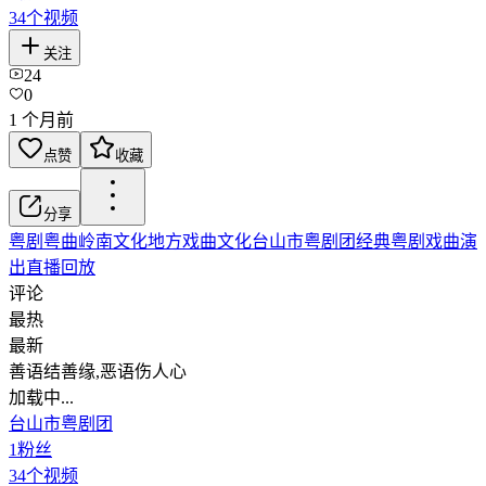
34
个视频
关注
24
0
1 个月前
点赞
收藏
分享
粤剧粤曲
岭南文化
地方戏曲文化
台山市粤剧团
经典粤剧
戏曲演
出
直播回放
评论
最热
最新
善语结善缘,恶语伤人心
加载中...
台山市粤剧团
1
粉丝
34
个视频