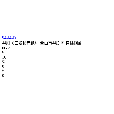
02:32:39
粤剧《三脱状元袍》-台山市粤剧团-直播回放
06-29
16
0
0