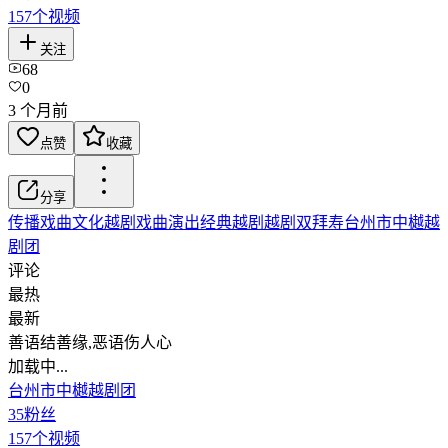
157
个视频
关注
68
0
3 个月前
点赞
收藏
分享
传播戏曲文化
越剧
戏曲演出
经典越剧
越剧双拜寿
台州市中樾越
剧团
评论
最热
最新
善语结善缘,恶语伤人心
加载中...
台州市中樾越剧团
35
粉丝
157
个视频