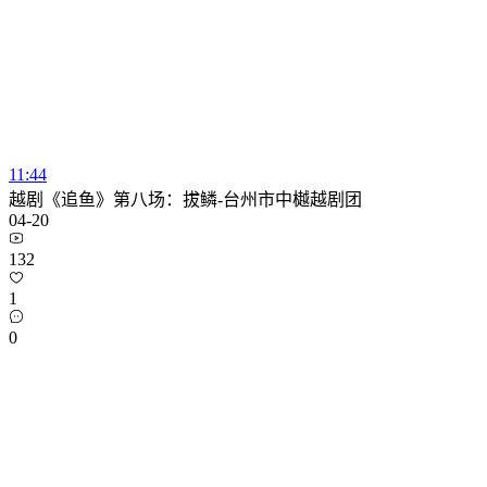
11:44
越剧《追鱼》第八场：拔鳞-台州市中樾越剧团
04-20
132
1
0