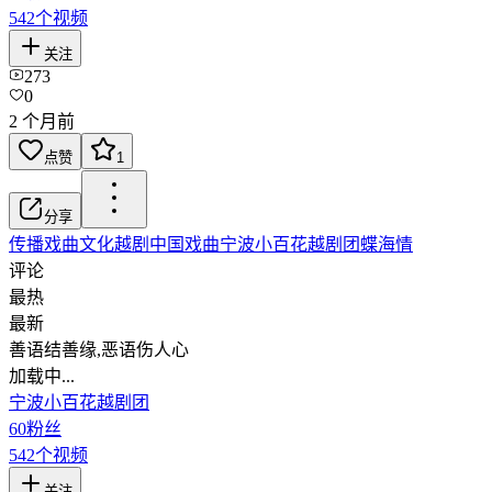
542
个视频
关注
273
0
2 个月前
点赞
1
分享
传播戏曲文化
越剧
中国戏曲
宁波小百花越剧团
蝶海情
评论
最热
最新
善语结善缘,恶语伤人心
加载中...
宁波小百花越剧团
60
粉丝
542
个视频
关注