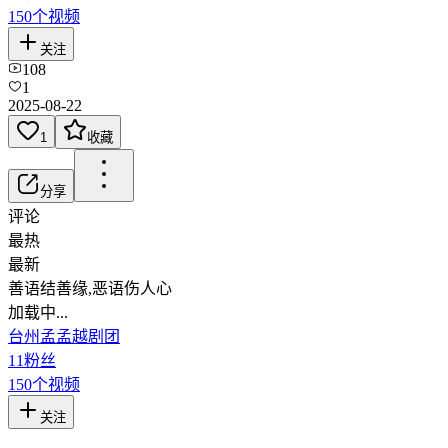
150
个视频
关注
108
1
2025-08-22
1
收藏
分享
评论
最热
最新
善语结善缘,恶语伤人心
加载中...
台州孟孟越剧团
11
粉丝
150
个视频
关注