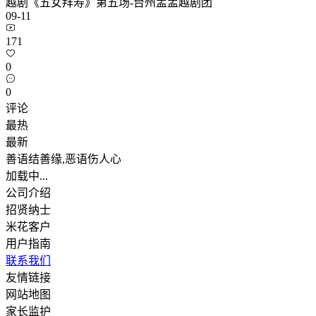
越剧《五女拜寿》第五场-台州孟孟越剧团
09-11
171
0
0
评论
最热
最新
善语结善缘,恶语伤人心
加载中...
公司介绍
招贤纳士
米花客户
用户指南
联系我们
友情链接
网站地图
家长监护