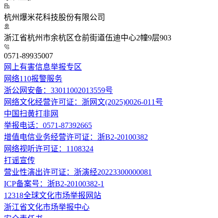
杭州爆米花科技股份有限公司
浙江省杭州市余杭区仓前街道伍迪中心2幢9层903
0571-89935007
网上有害信息举报专区
网络110报警服务
浙公网安备：33011002013559号
网络文化经营许可证：浙网文(2025)0026-011号
中国扫黄打非网
举报电话：0571-87392665
增值电信业务经营许可证：浙B2-20100382
网络视听许可证：1108324
打谣宣传
营业性演出许可证：浙演经20223300000081
ICP备案号：浙B2-20100382-1
12318全球文化市场举报网站
浙江省文化市场举报中心