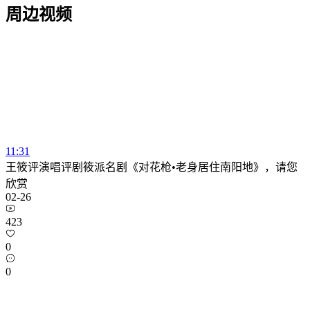
周边视频
11:31
王筱评演唱评剧筱派名剧《对花枪•老身居住南阳地》，请您
欣赏
02-26
423
0
0