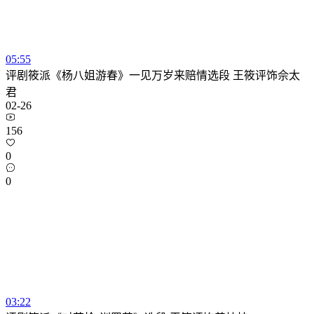
05:55
评剧筱派《杨八姐游春》一见万岁来赔情选段 王筱评饰佘太
君
02-26
156
0
0
03:22