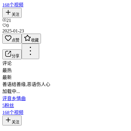
168
个视频
关注
21
0
2025-01-23
点赞
收藏
分享
评论
最热
最新
善语结善缘,恶语伤人心
加载中...
评音乡情曲
5
粉丝
168
个视频
关注