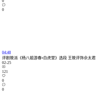
0
0
04:48
评剧筱派《杨八姐游春•白虎堂》选段 王筱评饰佘太君
02-25
121
0
0