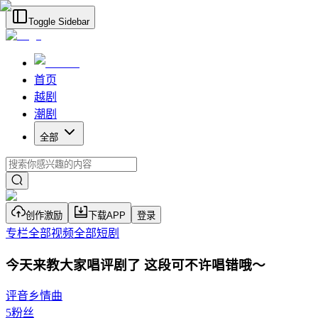
Toggle Sidebar
首页
越剧
潮剧
全部
创作激励
下载APP
登录
专栏
全部视频
全部短剧
今天来教大家唱评剧了 这段可不许唱错哦～
评音乡情曲
5
粉丝