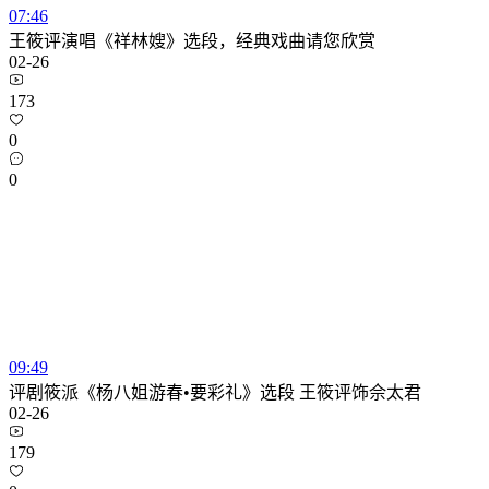
07:46
王筱评演唱《祥林嫂》选段，经典戏曲请您欣赏
02-26
173
0
0
09:49
评剧筱派《杨八姐游春•要彩礼》选段 王筱评饰佘太君
02-26
179