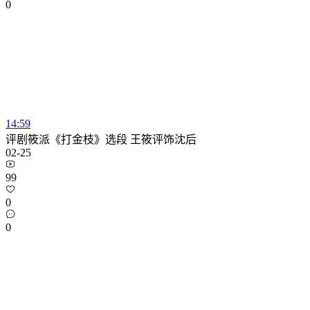
0
14:59
评剧筱派《打金枝》选段 王筱评饰沈后
02-25
99
0
0