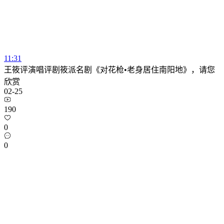
11:31
王筱评演唱评剧筱派名剧《对花枪•老身居住南阳地》，请您
欣赏
02-25
190
0
0