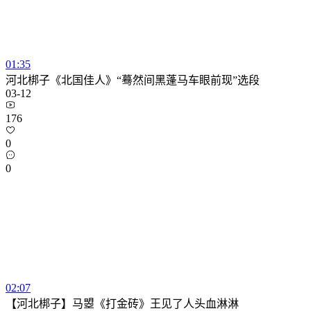
01:35
河北梆子《北国佳人》“蓦然间黑蓬马车眼前现”选段
03-12
176
0
0
02:07
【河北梆子】马曌《打金砖》王见了人头血淋淋