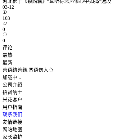
河北梆子《锁麟囊》“耳听得悲声惨心中如捣”选段
03-12
103
0
0
评论
最热
最新
善语结善缘,恶语伤人心
加载中...
公司介绍
招贤纳士
米花客户
用户指南
联系我们
友情链接
网站地图
家长监护