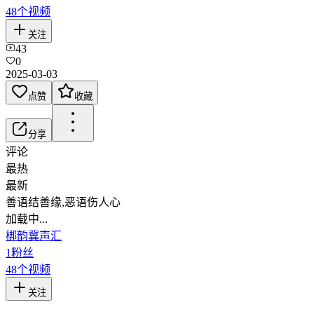
48
个视频
关注
43
0
2025-03-03
点赞
收藏
分享
评论
最热
最新
善语结善缘,恶语伤人心
加载中...
梆韵冀声汇
1
粉丝
48
个视频
关注