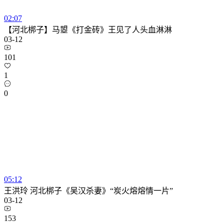
02:07
【河北梆子】马曌《打金砖》王见了人头血淋淋
03-12
101
1
0
05:12
王洪玲 河北梆子《吴汉杀妻》“炭火熔熔情一片”
03-12
153