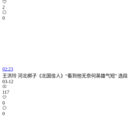
2
0
02:23
王洪玲 河北梆子《北国佳人》“看到他无奈何英雄气短” 选段
03-12
117
0
0