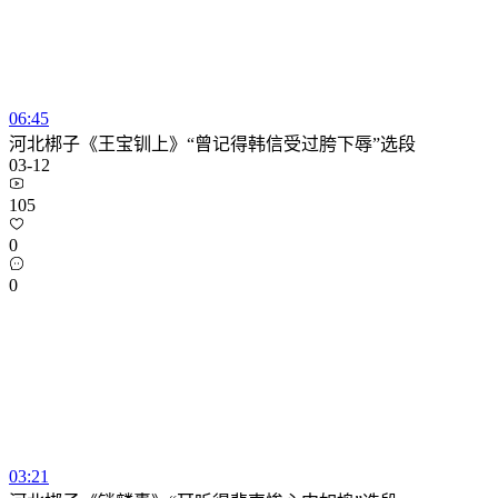
06:45
河北梆子《王宝钏上》“曾记得韩信受过胯下辱”选段
03-12
105
0
0
03:21