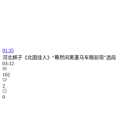
01:35
河北梆子《北国佳人》“蓦然间黑蓬马车眼前现”选段
03-12
102
2
0