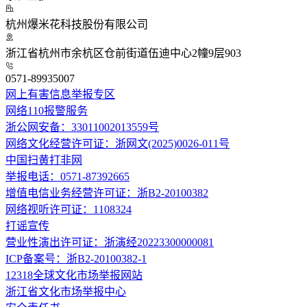
杭州爆米花科技股份有限公司
浙江省杭州市余杭区仓前街道伍迪中心2幢9层903
0571-89935007
网上有害信息举报专区
网络110报警服务
浙公网安备：33011002013559号
网络文化经营许可证：浙网文(2025)0026-011号
中国扫黄打非网
举报电话：0571-87392665
增值电信业务经营许可证：浙B2-20100382
网络视听许可证：1108324
打谣宣传
营业性演出许可证：浙演经20223300000081
ICP备案号：浙B2-20100382-1
12318全球文化市场举报网站
浙江省文化市场举报中心