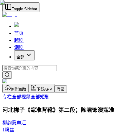
Toggle Sidebar
首页
越剧
潮剧
全部
创作激励
下载APP
登录
专栏
全部视频
全部短剧
河北梆子《寇准背靴》第二段；陈啸饰演寇准
梆韵冀声汇
1
粉丝