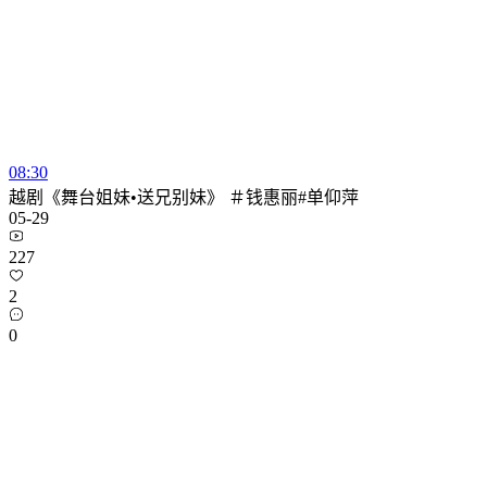
08:30
越剧《舞台姐妹•送兄别妹》 ＃钱惠丽#单仰萍
05-29
227
2
0