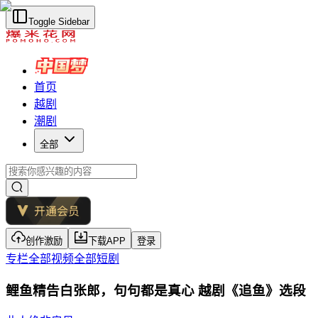
Toggle Sidebar
首页
越剧
潮剧
全部
创作激励
下载APP
登录
专栏
全部视频
全部短剧
鲤鱼精告白张郎，句句都是真心 越剧《追鱼》选段