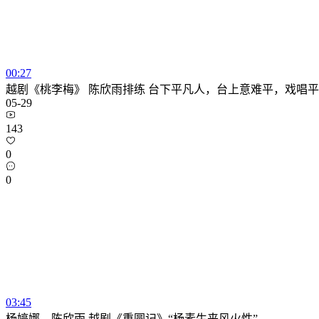
00:27
越剧《桃李梅》 陈欣雨排练 台下平凡人，台上意难平，戏唱
05-29
143
0
0
03:45
杨婷娜、陈欣雨 越剧《重圆记》“杨素生来风火性”