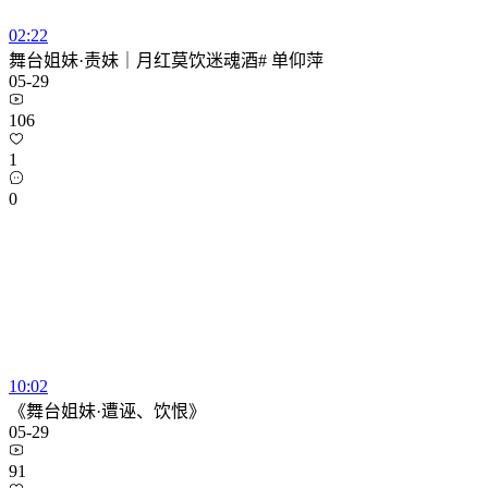
02:22
舞台姐妹·责妹｜月红莫饮迷魂酒# 单仰萍
05-29
106
1
0
10:02
《舞台姐妹·遭诬、饮恨》
05-29
91