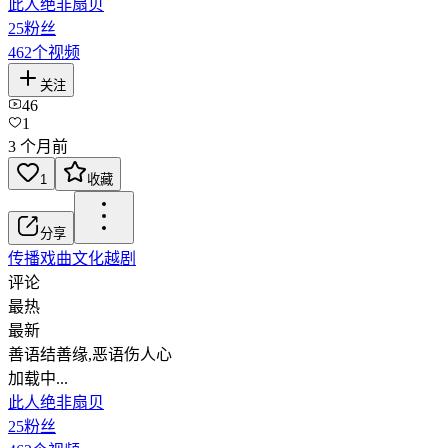
此人绝非扇贝
25
粉丝
462
个视频
关注
46
1
3 个月前
1
收藏
分享
传播戏曲文化
越剧
评论
最热
最新
善语结善缘,恶语伤人心
加载中...
此人绝非扇贝
25
粉丝