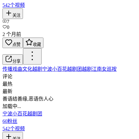
542
个视频
关注
7
0
2 个月前
点赞
收藏
分享
传播戏曲文化
越剧
宁波小百花越剧团
越剧江南女巡按
评论
最热
最新
善语结善缘,恶语伤人心
加载中...
宁波小百花越剧团
60
粉丝
542
个视频
关注