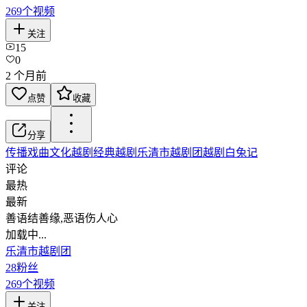
269
个视频
关注
15
0
2 个月前
点赞
收藏
分享
传播戏曲文化
越剧
经典越剧
乐清市越剧团
越剧白兔记
评论
最热
最新
善语结善缘,恶语伤人心
加载中...
乐清市越剧团
28
粉丝
269
个视频
关注