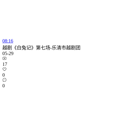
08:16
越剧《白兔记》第七场-乐清市越剧团
05-29
17
0
0