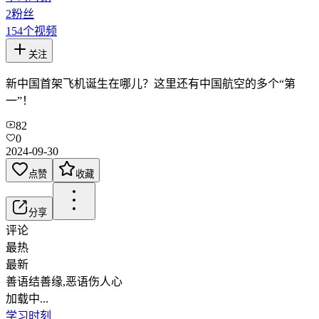
2
粉丝
154
个视频
关注
新中国首架飞机诞生在哪儿？这里还有中国航空的多个“第
一”！
82
0
2024-09-30
点赞
收藏
分享
评论
最热
最新
善语结善缘,恶语伤人心
加载中...
学习时刻